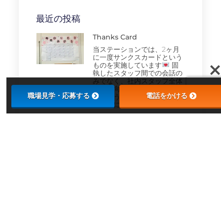
最近の投稿
Thanks Card
当ステーションでは、2ヶ月
に一度サンクスカードという
ものを実施しています
固
執したスタッフ間での会話の
みでなく、社内スタッフ全体
に目を向けていき、お互いに
職場見学・応募する
電話をかける
認め合うことが目的です
業務中に
今日のツール！
このセットがあれば大丈夫！
明日もこの相棒たちと地域を
まわります
年末のご挨拶と年末年始休業
のお知らせ
本年も大変お世話になりまし
た。 本年もたくさんのご縁に