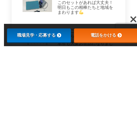
このセットがあれば大丈夫！
明日もこの相棒たちと地域を
まわります
年末のご挨拶と年末年始休業
職場見学・応募する
電話をかける
のお知らせ
本年も大変お世話になりまし
た。 本年もたくさんのご縁に
支えられ、無事一年を終える
ことができました。 誠に勝手
ながら、下記期間は年末年始
休業とさせていただきます。
【年末年始休業】12月31日
（水）～1月4日（日） 休業期
千葉中央公園 クリスマス
マーケット
千葉中央公園で開催されてい
るクリスマスマーケットへ行
ってきました
イルミネ
ーションに囲まれた公園で、
ホットドリンクやフードを楽
しみながらクリスマス気分を