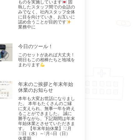
ものを実施しています
固
執したスタッフ間での会話の
みでなく、社内スタッフ全体
に目を向けていき、お互いに
認め合うことが目的です
業務中に
今日のツール！
このセットがあれば大丈夫！
明日もこの相棒たちと地域を
まわります
年末のご挨拶と年末年始
休業のお知らせ
本年も大変お世話になりまし
た。 本年もたくさんのご縁
に支えられ、無事一年を終え
ることができました。 誠に
勝手ながら、下記期間は年末
年始休業とさせていただきま
す。 【年末年始休業】12月
31日（水）～1月4日（日）
休業期