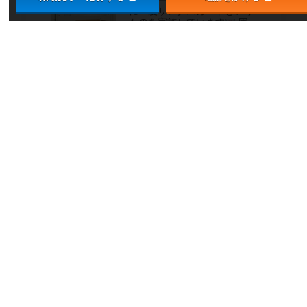
当ステーションでは、2ヶ月
に一度サンクスカードという
ものを実施しています
固
執したスタッフ間での会話の
みでなく、社内スタッフ全体
に目を向けていき、お互いに
認め合うことが目的です
業務中に
今日のツール！
このセットがあれば大丈夫！
明日もこの相棒たちと地域を
まわります
年末のご挨拶と年末年始休業
のお知らせ
本年も大変お世話になりまし
た。 本年もたくさんのご縁に
支えられ、無事一年を終える
ことができました。 誠に勝手
ながら、下記期間は年末年始
休業とさせていただきます。
【年末年始休業】12月31日
（水）～1月4日（日） 休業期