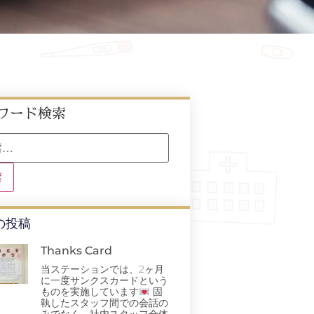
ワード検索
の投稿
Thanks Card
当ステーションでは、2ヶ月
に一度サンクスカードという
ものを実施しています
固
執したスタッフ間での会話の