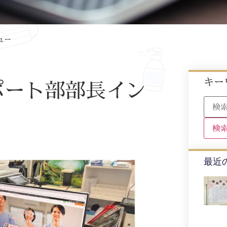
ュー
キー
ポート部部長イン
最近