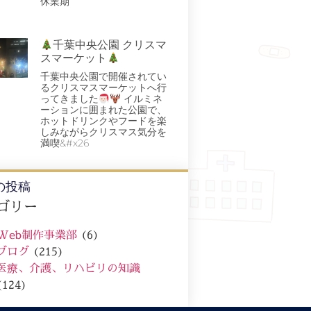
休業期
千葉中央公園 クリスマ
スマーケット
千葉中央公園で開催されてい
るクリスマスマーケットへ行
ってきました
イルミネ
ーションに囲まれた公園で、
ホットドリンクやフードを楽
しみながらクリスマス気分を
満喫&#x26
の投稿
ゴリー
Web制作事業部
(6)
ブログ
(215)
医療、介護、リハビリの知識
(124)