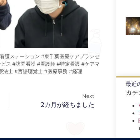
問看護ステーション #東千葉医療ケアプランセ
ス #訪問看護 #看護師 #特定看護 #ケアマ
療法士 #言語聴覚士 #医療事務 #経理
最近
カテ
Next
2カ月が経ちました