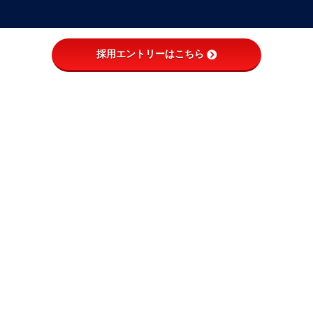
居宅支援
WEB制作事業部
ケアマネージャー
Webデザイナー
採用エントリーはこちら
ケアマネージャ事務
Webエンジニア
総務
Webアシスタント
経理
営業
人事
総務 事務
有料老人ホーム
介護職員
講
施設ケアマネージャー
調理スタッフ
清掃スタッフ
看護師
リハビリスタッフ
介護事務(有料老人ホーム)