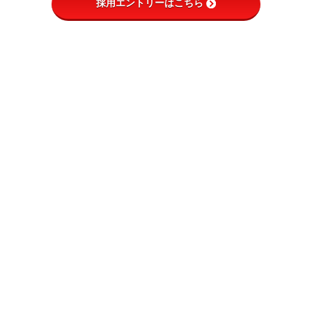
採用エントリーはこちら
Next
【モザイクアート】
居宅支援
WEB制作事業部
ケアマネージャー
Webデザイナー
ケアマネージャ事務
Webエンジニア
総務
Webアシスタント
経理
営業
人事
総務 事務
有料老人ホーム