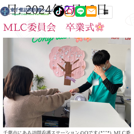
日:
2024年2月19日
MLC委員会 卒業式
千葉市にある訪問看護ステーションのOです(*^^*) MLC委