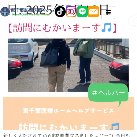
日:
2025年5月13日
【訪問にむかいまーす
】
新しく入社されてから約2週間立ちました～(^ー^) 今日も