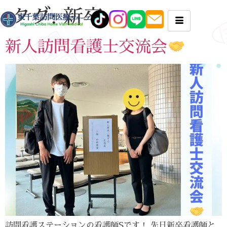
タグ:
新卒
新人訪問看護士交流会
訪問看護ステーションの看護師Sです！ 先日新卒看護師と