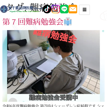
タグ:
難病勉強会
第７回難病勉強会
令和6年度難病勉強会 第7回はシェーグレン症候群です シェ