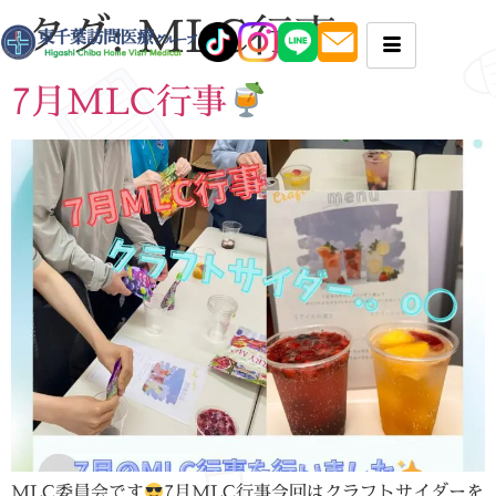
タグ:
MLC行事
7月MLC行事
MLC委員会です
7月MLC行事今回はクラフトサイダーを