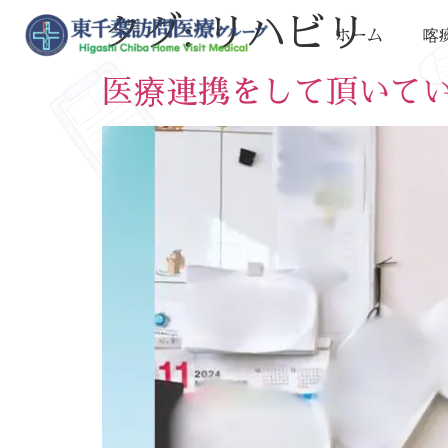
タグ:
リハビリ
ホーム
喀
医療連携をして頂いて